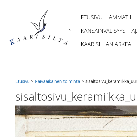
Siirry
sisältöön
ETUSIVU
AMMATILL
<
KANSAINVÄLISYYS
A
KAARISILLAN ARKEA
Etusivu
>
Päiväaikainen toiminta
>
sisaltosivu_keramiikka_uu
sisaltosivu_keramiikka_u