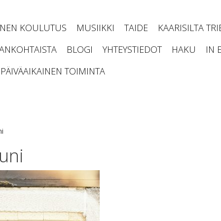
INEN KOULUTUS
MUSIIKKI
TAIDE
KAARISILTA TR
JANKOHTAISTA
BLOGI
YHTEYSTIEDOT
HAKU
IN 
PÄIVÄAIKAINEN TOIMINTA
ni
uni