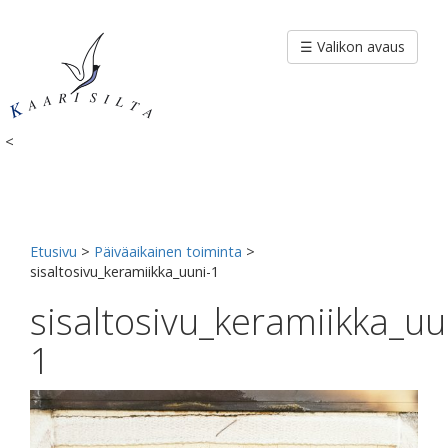
Siirry
sisältöön
☰ Valikon avaus
<
Etusivu
>
Päiväaikainen toiminta
>
sisaltosivu_keramiikka_uuni-1
sisaltosivu_keramiikka_uu
1