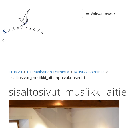
Siirry
sisältöön
☰ Valikon avaus
<
Etusivu
>
Päiväaikainen toiminta
>
Musiikkitoiminta
>
sisaltosivut_musiikki_aitienpaivakonsertti
sisaltosivut_musiikki_aiti