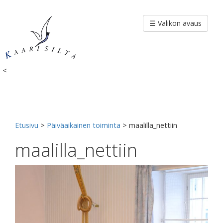
Siirry
sisältöön
☰ Valikon avaus
<
Etusivu
>
Päiväaikainen toiminta
>
maalilla_nettiin
maalilla_nettiin