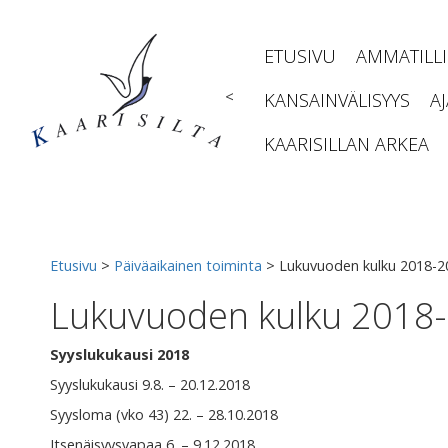
Siirry
sisältöön
ETUSIVU
AMMATILL
<
KANSAINVÄLISYYS
A
KAARISILLAN ARKEA
Etusivu
>
Päiväaikainen toiminta
>
Lukuvuoden kulku 2018-2
Lukuvuoden kulku 2018
Syyslukukausi 2018
Syyslukukausi 9.8. – 20.12.2018
Syysloma (vko 43) 22. – 28.10.2018
Itsenäisyysvapaa 6. – 9.12.2018