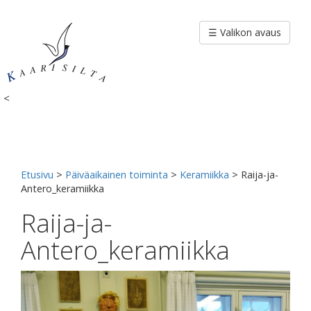
Siirry
sisältöön
☰ Valikon avaus
<
Etusivu
>
Päiväaikainen toiminta
>
Keramiikka
>
Raija-ja-
Antero_keramiikka
Raija-ja-
Antero_keramiikka