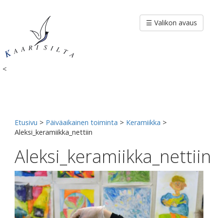
Siirry
sisältöön
☰ Valikon avaus
<
Etusivu
>
Päiväaikainen toiminta
>
Keramiikka
>
Aleksi_keramiikka_nettiin
Aleksi_keramiikka_nettiin