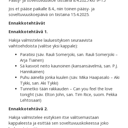
Pääsy- ja soveltuvuuskoe tiistaina 8.4.2025 klo 9–15
Jos et pääse paikalle 8.4., niin toinen pääsy- ja
soveltuvuuskoepäivä on tiistaina 15.4.2025.
Ennakkotehtävät
Ennakkotehtävä 1.
Hakija valmistelee lauluesityksen seuraavista
vaihtoehdoista (valitse yksi kappale):
Paratiisi (säv. Rauli Somerjoki, san. Rauli Somerjoki –
Arja Tiainen)
Sä kasvoit neito kaunoinen (kansansävelmä, san. P.J.
Hannikainen)
Puhu äänellä jonka kuulen (säv. Mika Haapasalo – Aki
Tykki, san. Aki Tykki)
Tunnetko tään rakkauden – Can you feel the love
tonight (säv. Elton John, san. Tim Rice, suom. Pekka
Lehtosaari)
Ennakkotehtävä 2.
Hakija valmistelee esityksen itse valitsemastaan
kappaleesta ja esittää sen soveltuvuuskokeessa joko