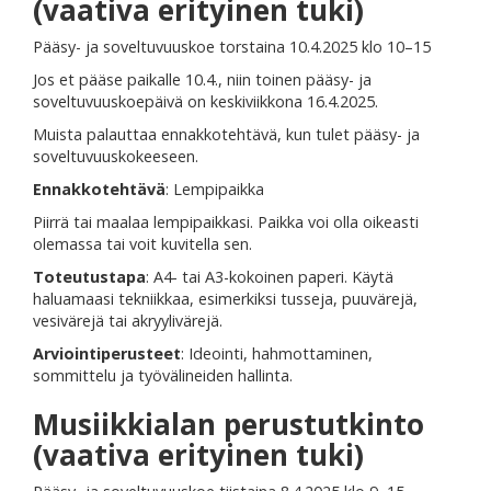
(vaativa erityinen tuki)
Pääsy- ja soveltuvuuskoe torstaina 10.4.2025 klo 10–15
Jos et pääse paikalle 10.4., niin toinen pääsy- ja
soveltuvuuskoepäivä on keskiviikkona 16.4.2025.
Muista palauttaa ennakkotehtävä, kun tulet pääsy- ja
soveltuvuuskokeeseen.
Ennakkotehtävä
: Lempipaikka
Piirrä tai maalaa lempipaikkasi. Paikka voi olla oikeasti
olemassa tai voit kuvitella sen.
Toteutustapa
: A4- tai A3-kokoinen paperi. Käytä
haluamaasi tekniikkaa, esimerkiksi tusseja, puuvärejä,
vesivärejä tai akryylivärejä.
Arviointiperusteet
: Ideointi, hahmottaminen,
sommittelu ja työvälineiden hallinta.
Musiikkialan perustutkinto
(vaativa erityinen tuki)