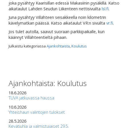
joka pysähtyy Kaarisillan edessä Makasiinin pysäkillä. Katso
aikataulut Lahden Seudun Liikenteen nettisivuilta
lsl.fi
.
Juna pysähtyy Villähteen seisakkeella noin kilometrin
kävelymatkan päässä. Katso aikataulut VR:n sivuilta
vr.fi
.
Jos tulet autolla, saavut suoraan parkkipaikalle, kun
käännyt Villähteentieltä pihaan.
Julkaistu kategoriassa
Ajankohtaista
,
Koulutus
Ajankohtaista: Koulutus
18.6.2026
TUVA jatkuvassa haussa
10.6.2026
Yhteishaun valintojen tulokset
28.5.2026
Kevätjuhla ja valmistujaiset 29.5.