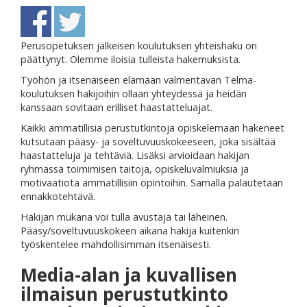
Perusopetuksen jälkeisen koulutuksen yhteishaku on
päättynyt. Olemme iloisia tulleista hakemuksista.
Työhön ja itsenäiseen elämään valmentavan Telma-
koulutuksen hakijoihin ollaan yhteydessä ja heidän
kanssaan sovitaan erilliset haastatteluajat.
Kaikki ammatillisia perustutkintoja opiskelemaan hakeneet
kutsutaan pääsy- ja soveltuvuuskokeeseen, joka sisältää
haastatteluja ja tehtäviä. Lisäksi arvioidaan hakijan
ryhmässä toimimisen taitoja, opiskeluvalmiuksia ja
motivaatiota ammatillisiin opintoihin. Samalla palautetaan
ennakkotehtävä.
Hakijan mukana voi tulla avustaja tai läheinen.
Pääsy/soveltuvuuskokeen aikana hakija kuitenkin
työskentelee mahdollisimman itsenäisesti.
Media-alan ja kuvallisen
ilmaisun perustutkinto