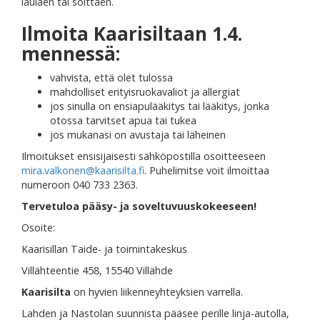
laulaen tai soittaen.
Ilmoita Kaarisiltaan 1.4.
mennessä:
vahvista, että olet tulossa
mahdolliset erityisruokavaliot ja allergiat
jos sinulla on ensiapulääkitys tai lääkitys, jonka
otossa tarvitset apua tai tukea
jos mukanasi on avustaja tai läheinen
Ilmoitukset ensisijaisesti sähköpostilla osoitteeseen
mira.valkonen@kaarisilta.fi
. Puhelimitse voit ilmoittaa
numeroon 040 733 2363.
Tervetuloa pääsy- ja soveltuvuuskokeeseen!
Osoite:
Kaarisillan Taide- ja toimintakeskus
Villähteentie 458, 15540 Villähde
Kaarisilta
on hyvien liikenneyhteyksien varrella.
Lahden ja Nastolan suunnista pääsee perille linja-autolla,