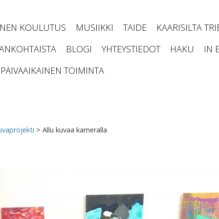
INEN KOULUTUS
MUSIIKKI
TAIDE
KAARISILTA TR
JANKOHTAISTA
BLOGI
YHTEYSTIEDOT
HAKU
IN 
PÄIVÄAIKAINEN TOIMINTA
uvaprojekti
>
Allu kuvaa kameralla