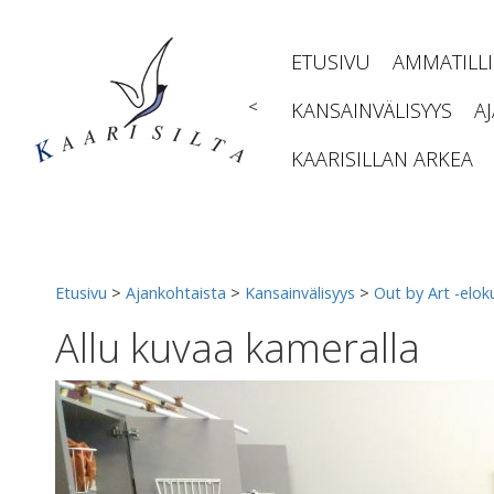
Siirry
sisältöön
ETUSIVU
AMMATILL
<
KANSAINVÄLISYYS
A
KAARISILLAN ARKEA
Etusivu
>
Ajankohtaista
>
Kansainvälisyys
>
Out by Art -elok
Allu kuvaa kameralla