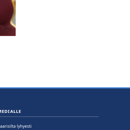
MEDIALLE
aarisilta lyhyesti