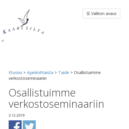
Siirry
sisältöön
☰ Valikon avaus
<
Etusivu
>
Ajankohtaista
>
Taide
>
Osallistuimme
verkostoseminaariin
Osallistuimme
verkostoseminaariin
3.12.2019