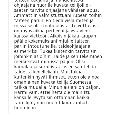
ohjaajana nuorille kuvataiteilijoille –
saatan tarvita ohjaajana vähäsen apua.
Ammattiin valmistuttuani rupean töihin
taiteen pariin. En tiedä vielä miten ja
missä se olisi mahdollista. Toivottavasti
on myös aikaa perheeni ja ystävieni
kanssa viettoon. Aikoisin jakaa kaupan
päälle kokemuksiani mjuille taiteen
pariin intoutuneille, taideohjaajana
esimerkiksi. Tukea kuitenkin tarvitsisin
joihinkin asioihin. Taide ja sen tekeminen
merkitsevät minussa paljon. Olisi
kamalaa ja surullista, jos en saa tehdä
taidetta kenellekään. Muistakaa
kuitenkin hyvät ihmiset, etten ole ainoa
omanlainen kuvataiteilija Suomessa
taikka muualla. Minunlaisiani on paljon.
Harmi vain, ettei heitä ole mainittu
kansalle. Pyytäisin ottamaan kaikki
taiteilijat, niin nuoret kuin vanhat,
huomioon.