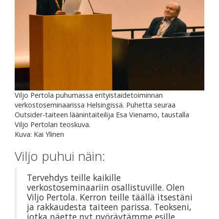
Viljo Pertola puhumassa erityistaidetoiminnan
verkostoseminaarissa Helsingissä. Puhetta seuraa
Outsider-taiteen läänintaiteilija Esa Vienamo, taustalla
Viljo Pertolan teoskuva.
Kuva: Kai Ylinen
Viljo puhui näin:
Tervehdys teille kaikille
verkostoseminaariin osallistuville. Olen
Viljo Pertola. Kerron teille täällä itsestäni
ja rakkaudesta taiteen parissa. Teokseni,
jotka näette nyt pyöräytämme esille