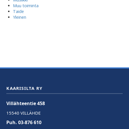
Muu toiminta
Taide
Yleinen
KAARISILTA RY
Villähteentie 458
15540 VILLÄHDE
Puh. 03-876 610