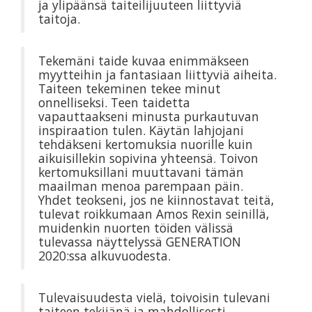
ja ylipäänsä taiteilijuuteen liittyviä
taitoja.
Tekemäni taide kuvaa enimmäkseen
myytteihin ja fantasiaan liittyviä aiheita.
Taiteen tekeminen tekee minut
onnelliseksi. Teen taidetta
vapauttaakseni minusta purkautuvan
inspiraation tulen. Käytän lahjojani
tehdäkseni kertomuksia nuorille kuin
aikuisillekin sopivina yhteensä. Toivon
kertomuksillani muuttavani tämän
maailman menoa parempaan päin.
Yhdet teokseni, jos ne kiinnostavat teitä,
tulevat roikkumaan Amos Rexin seinillä,
muidenkin nuorten töiden välissä
tulevassa näyttelyssä GENERATION
2020:ssa alkuvuodesta.
Tulevaisuudesta vielä, toivoisin tulevani
taiteen tekijänä ja mahdollisesti