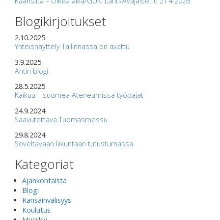
Kaarisilta – Oikea aika/GUK, Lahti/Avajaiset ti 21.4.2026
Blogikirjoitukset
2.10.2025
Yhteisnäyttely Tallinnassa on avattu
3.9.2025
Antin blogi
28.5.2025
Kaikuu – suomea Ateneumissa työpajat
24.9.2024
Saavutettava Tuomasmessu
29.8.2024
Soveltavaan liikuntaan tutustumassa
Kategoriat
Ajankohtaista
Blogi
Kansainvälisyys
Koulutus
Musiikki