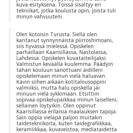
kuva-esityksenä. Töissä sisältyy eri
tekniikat, jotka koulusta opin, joista tuli
minun vahvuuteni.
Olen kotoisin Turusta. Siellä olen
kantanut synnynnäistä piirroshimoani,
siis hyvässä mielessä. Opiskelen
parhaillaan Kaarisillassa, Nastolassa,
Lahdessa. Opiskelen kuvataiteilijaksi.
Valmistun keväällä kuulemma. Päädyin
tähän kouluun sanottuani äidilleni
opiskelemaan minun vielä haluavan.
Kävin siihen aikaan kotitalousoppini
valmiiksi, mutta halu opiskella jäi
minuun vielä sykkimään. Etsittiin
sopivaa opiskelupaikkaa minun laiselleni,
sellainen löytyikin. Olen oppinut
Kaarisillassa erilaisia maalauksen tapoja.
Sain oppia vieläpä paljon muitakin
taidetekniikoita, kuten taidegrafiikkaa,
keramiikkaa, kuvaveistoa, mediataidetta