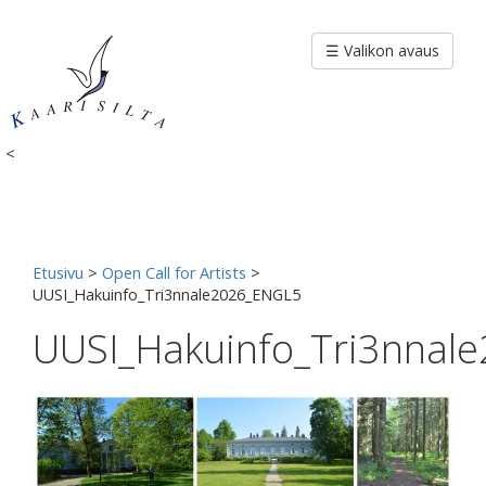
Siirry
sisältöön
☰ Valikon avaus
<
Etusivu
>
Open Call for Artists
>
UUSI_Hakuinfo_Tri3nnale2026_ENGL5
UUSI_Hakuinfo_Tri3nnal