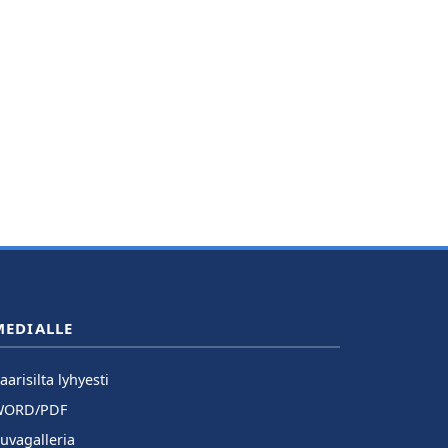
MEDIALLE
aarisilta lyhyesti
WORD/PDF
uvagalleria