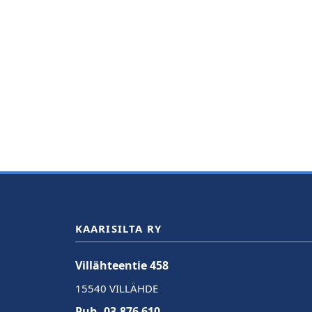
KAARISILTA RY
Villähteentie 458
15540 VILLÄHDE
Puh. 03-876 610