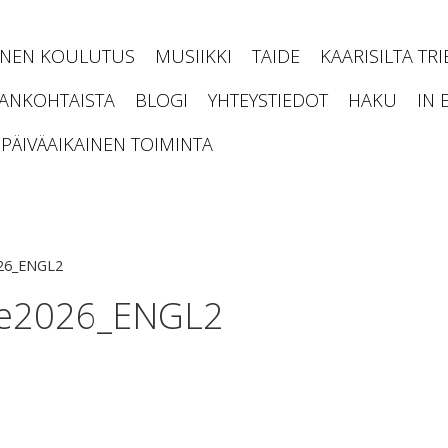
INEN KOULUTUS
MUSIIKKI
TAIDE
KAARISILTA TR
JANKOHTAISTA
BLOGI
YHTEYSTIEDOT
HAKU
IN 
PÄIVÄAIKAINEN TOIMINTA
026_ENGL2
le2026_ENGL2