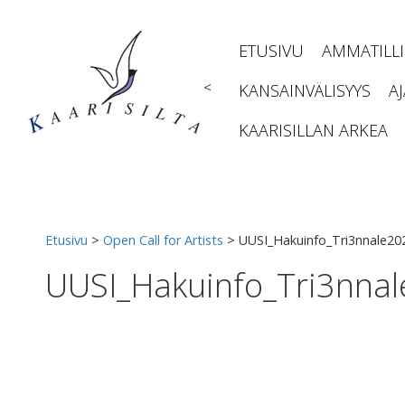
Siirry
sisältöön
ETUSIVU
AMMATILL
<
KANSAINVÄLISYYS
A
KAARISILLAN ARKEA
Etusivu
>
Open Call for Artists
>
UUSI_Hakuinfo_Tri3nnale2
UUSI_Hakuinfo_Tri3nna