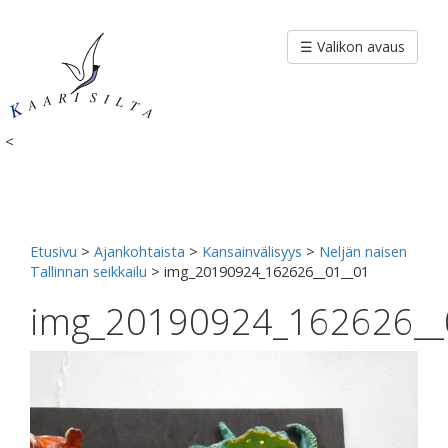
Siirry
sisältöön
☰ Valikon avaus
<
Etusivu
>
Ajankohtaista
>
Kansainvälisyys
>
Neljän naisen
Tallinnan seikkailu
>
img_20190924_162626__01__01
img_20190924_162626__