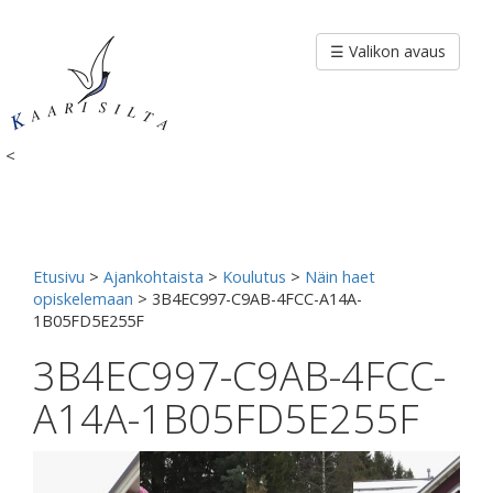
Siirry
sisältöön
☰ Valikon avaus
<
Etusivu
>
Ajankohtaista
>
Koulutus
>
Näin haet
opiskelemaan
>
3B4EC997-C9AB-4FCC-A14A-
1B05FD5E255F
3B4EC997-C9AB-4FCC-
A14A-1B05FD5E255F