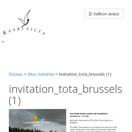
Siirry
sisältöön
☰ Valikon avaus
<
Etusivu
>
Muu toiminta
>
invitation_tota_brussels (1)
invitation_tota_brussels
(1)