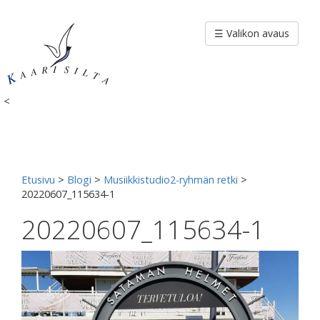
Siirry
sisältöön
☰ Valikon avaus
<
Etusivu
>
Blogi
>
Musiikkistudio2-ryhmän retki
>
20220607_115634-1
20220607_115634-1