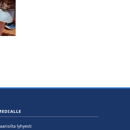
MEDIALLE
aarisilta lyhyesti