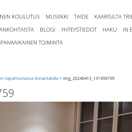
INEN KOULUTUS
MUSIIKKI
TAIDE
KAARISILTA TR
JANKOHTAISTA
BLOGI
YHTEYSTIEDOT
HAKU
IN 
PÄIVÄAIKAINEN TOIMINTA
ten-tapahtumassa Annantalolla
>
img_20240413_131459759
759