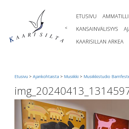
Siirry
sisältöön
ETUSIVU
AMMATILL
<
KANSAINVÄLISYYS
A
KAARISILLAN ARKEA
Etusivu
>
Ajankohtaista
>
Musiikki
>
Musiikkistudio Barnfes
img_20240413_131459