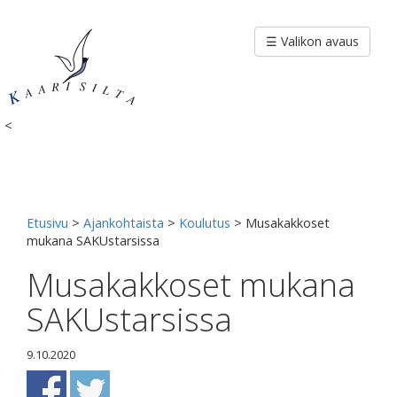
Siirry
sisältöön
☰ Valikon avaus
<
Etusivu
>
Ajankohtaista
>
Koulutus
>
Musakakkoset
mukana SAKUstarsissa
Musakakkoset mukana
SAKUstarsissa
9.10.2020