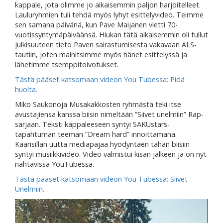
kappale, jota olimme jo aikaisemmin paljon harjoitelleet.
Lauluryhmien tuli tehdä myös lyhyt esittelyvideo. Teimme
sen samana päivänä, kun Pave Maijanen vietti 70-
vuotissyntymäpäiväänsä. Hiukan tätä aikaisemmin oli tullut
julkisuuteen tieto Paven sairastumisesta vakavaan ALS-
tautiin, joten mainitsimme myös hänet esittelyssä ja
lähetimme tsemppitoivotukset.
Tästä pääset katsomaan videon You Tubessa: Pidä
huolta.
Miko Saukonoja Musakakkosten ryhmästä teki itse
avustajiensa kanssa biisin nimeltään ”Siivet unelmiin” Rap-
sarjaan. Teksti kappaleeseen syntyi SAKUstars-
tapahtuman teeman ”Dream hard” innoittamana.
Kaarisillan uutta mediapajaa hyödyntäen tähän biisiin
syntyi musiikkivideo. Video valmistui kisan jälkeen ja on nyt
nähtävissä YouTubessa.
Tästä pääset katsomaan videon You Tubessa: Siivet
Unelmiin.