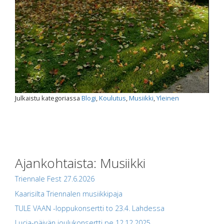
Julkaistu kategoriassa
Blogi
,
Koulutus
,
Musiikki
,
Yleinen
Ajankohtaista: Musiikki
Triennale Fest 27.6.2026
Kaarisilta Triennalen musiikkipaja
TULE VAAN -loppukonsertti to 23.4. Lahdessa
Lucia-päivän joulukonsertti pe 12.12.2025