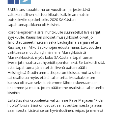
SAKUstars-tapahtuma on vuosittain järjestettävä
valtakunnallinen kulttuurikilpailu kaikille ammattiin
opiskeleville opiskelijoille. 2020 SAKUstars-
tapahtumapaikkana oli Helsinki.
Korona-epidemia siirsi huhtikuulle suunnitellut live-sarjat
syyskuulle. Kaarisillan silloiset musaykköset olivat jo
ilmoittautuneet mukaan sekä Lauluryhmä-sarjaan että
Rap-sarjaan Miko Saukonojan edustamana. Lukuvuoden
vaihtuessa muuttui ryhmän nimi Musaykkösistä
Musakakkosiksi, myös koko SAKUstars tapahtuman
livesarjat muuttuivat hybriditapahtumaksi. Se tarkoitti sitä,
että tapahtuma järjestettiin livenä paikan päällä
Helsingissä Stadin ammattiopiston tiloissa, mutta siihen
sai osallistua myös etänä tallenteilla. Musakakkosten
kanssa oli aivan selvää, ettemme lähde riskeeraamaan
itseämme ja muita, joten päätimme osallistua tallenteella
kisoihin.
Esitettäväksi kappaleeksi valitsimme Pave Maijasen ”Pidä
huolta” biisin. Siinä on osuvat sanat auttamisesta ja avun
saamisesta. Lisäksi se on hyväntuulinen, reipas ja menevä