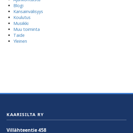
Blogi
Kansainvälisyys
Koulutus
Musiikki
Muu toiminta
Taide
Yleinen
KAARISILTA RY
Villähteentie 458