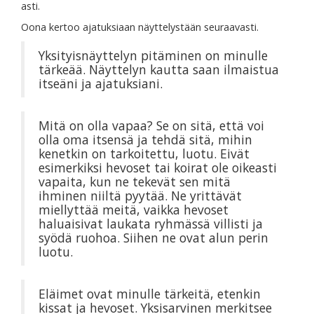
asti.
Oona kertoo ajatuksiaan näyttelystään seuraavasti.
Yksityisnäyttelyn pitäminen on minulle
tärkeää. Näyttelyn kautta saan ilmaistua
itseäni ja ajatuksiani.
Mitä on olla vapaa? Se on sitä, että voi
olla oma itsensä ja tehdä sitä, mihin
kenetkin on tarkoitettu, luotu. Eivät
esimerkiksi hevoset tai koirat ole oikeasti
vapaita, kun ne tekevät sen mitä
ihminen niiltä pyytää. Ne yrittävät
miellyttää meitä, vaikka hevoset
haluaisivat laukata ryhmässä villisti ja
syödä ruohoa. Siihen ne ovat alun perin
luotu.
Eläimet ovat minulle tärkeitä, etenkin
kissat ja hevoset. Yksisarvinen merkitsee