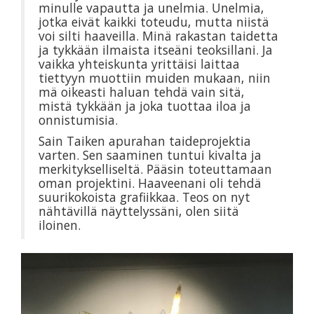
minulle vapautta ja unelmia. Unelmia,
jotka eivät kaikki toteudu, mutta niistä
voi silti haaveilla. Minä rakastan taidetta
ja tykkään ilmaista itseäni teoksillani. Ja
vaikka yhteiskunta yrittäisi laittaa
tiettyyn muottiin muiden mukaan, niin
mä oikeasti haluan tehdä vain sitä,
mistä tykkään ja joka tuottaa iloa ja
onnistumisia.
Sain Taiken apurahan taideprojektia
varten. Sen saaminen tuntui kivalta ja
merkitykselliseltä. Pääsin toteuttamaan
oman projektini. Haaveenani oli tehdä
suurikokoista grafiikkaa. Teos on nyt
nähtävillä näyttelyssäni, olen siitä
iloinen.