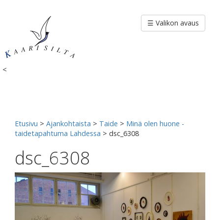
Siirry
sisältöön
☰ Valikon avaus
<
Etusivu
>
Ajankohtaista
>
Taide
>
Minä olen huone -
taidetapahtuma Lahdessa
>
dsc_6308
dsc_6308