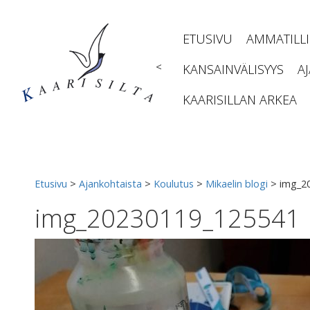
Siirry
sisältöön
ETUSIVU
AMMATILL
<
KANSAINVÄLISYYS
A
KAARISILLAN ARKEA
Etusivu
>
Ajankohtaista
>
Koulutus
>
Mikaelin blogi
>
img_2
img_20230119_125541