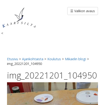
Siirry
sisältöön
☰ Valikon avaus
<
Etusivu
>
Ajankohtaista
>
Koulutus
>
Mikaelin blogi
>
img_20221201_104950
img_20221201_104950