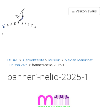
Siirry
sisältöön
☰ Valikon avaus
<
Etusivu
>
Ajankohtaista
>
Musiikki
>
Meidän Markkinat
Turussa 24.5.
>
banneri-nelio-2025-1
banneri-nelio-2025-1