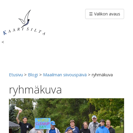
Siirry
sisältöön
☰ Valikon avaus
<
Etusivu
>
Blogi
>
Maailman siivouspäivä
>
ryhmäkuva
ryhmäkuva