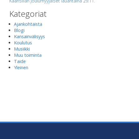
Kaarisillan Joulumyyjäiset lauantaina 29.11.
Kategoriat
Ajankohtaista
Blogi
Kansainvälisyys
Koulutus
Musiikki
Muu toiminta
Taide
Yleinen