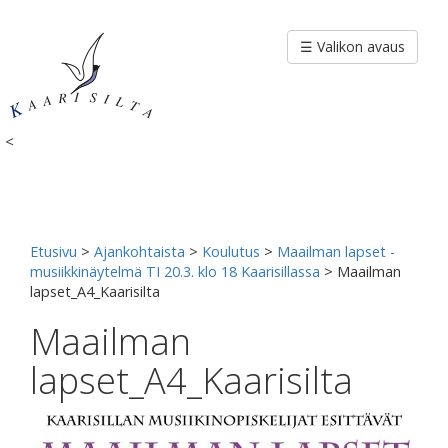
Siirry
sisältöön
☰ Valikon avaus
<
Etusivu
>
Ajankohtaista
>
Koulutus
>
Maailman lapset -
musiikkinäytelmä TI 20.3. klo 18 Kaarisillassa
>
Maailman
lapset_A4_Kaarisilta
Maailman
lapset_A4_Kaarisilta