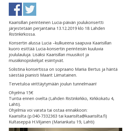
Kaarisillan perinteinen Lucia-päivän joulukonsertti
järjestetään perjantaina 13.12.2019 klo 18 Lahden
Ristinkirkossa.
Konsertin alussa Lucia –kulkueena saapuva Kaarisillan
kuoro esittää Lucia-konsertin perinteisiin kuuluvia
joululauluja. Lisäksi Kaarisillan muusikot ja
musiikinopiskelijat esiintyvät.
Solistina konsertissa on sopraano Mariia Bertus ja häntä
säestää pianisti Maarit Liimatainen.
Tervetuloa virittäytymään joulun tunnelmaan!
Ohjelma 15€
Tuntia ennen ovelta (Lahden Ristinkirkko, Kirkkokatu 4,
Lahti).
Ohjelmia voi varata tai ostaa ennakkoon:
Kaarisilta (p.040-7332363 tai kaarisilta@kaarisilta.fi)
Kultaseppä H.Viljanen (Mariankatu 19, Lahti)