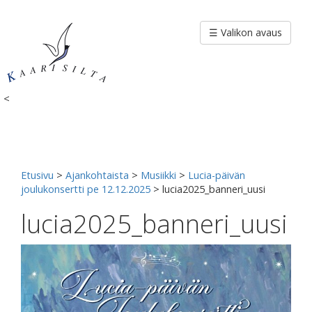
Siirry
sisältöön
☰ Valikon avaus
<
Etusivu
>
Ajankohtaista
>
Musiikki
>
Lucia-päivän
joulukonsertti pe 12.12.2025
>
lucia2025_banneri_uusi
lucia2025_banneri_uusi