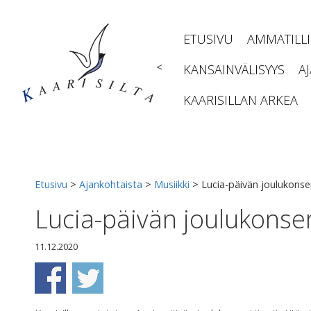
Siirry
sisältöön
ETUSIVU
AMMATILL
<
KANSAINVÄLISYYS
A
KAARISILLAN ARKEA
Etusivu
>
Ajankohtaista
>
Musiikki
>
Lucia-päivän joulukonser
Lucia-päivän joulukonser
11.12.2020