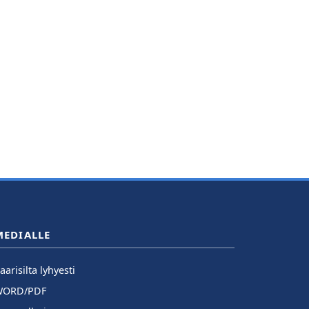
MEDIALLE
aarisilta lyhyesti
WORD/PDF