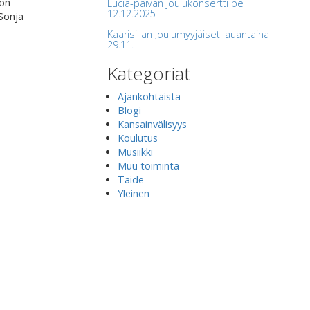
 on
Lucia-päivän joulukonsertti pe
12.12.2025
 Sonja
Kaarisillan Joulumyyjäiset lauantaina
29.11.
Kategoriat
Ajankohtaista
Blogi
Kansainvälisyys
Koulutus
Musiikki
Muu toiminta
Taide
Yleinen