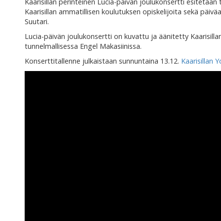
Kaarisillan perinteinen Lucia-päivän joulukonsertti esitetään
Kaarisillan ammatillisen koulutuksen opiskelijoita sekä päiv
Suutari.
Lucia-päivän joulukonsertti on kuvattu ja äänitetty Kaarisillan
tunnelmallisessa Engel Makasiinissa.
Konserttitallenne julkaistaan sunnuntaina 13.12.
Kaarisillan 