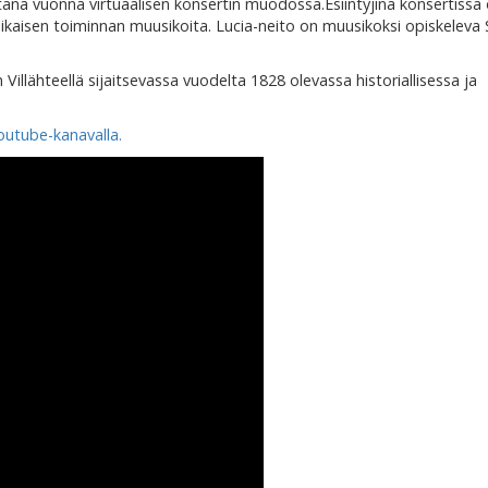
 tänä vuonna virtuaalisen konsertin muodossa.Esiintyjinä konsertissa
äaikaisen toiminnan muusikoita. Lucia-neito on muusikoksi opiskeleva
 Villähteellä sijaitsevassa vuodelta 1828 olevassa historiallisessa ja
Youtube-kanavalla.