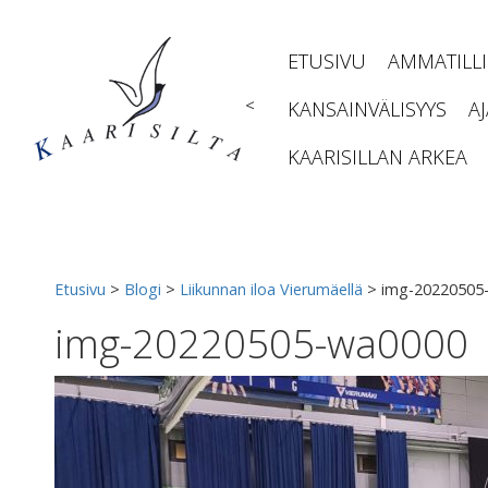
Siirry
sisältöön
ETUSIVU
AMMATILL
<
KANSAINVÄLISYYS
A
KAARISILLAN ARKEA
Etusivu
>
Blogi
>
Liikunnan iloa Vierumäellä
>
img-20220505
img-20220505-wa0000