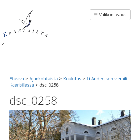
Siirry
sisältöön
☰ Valikon avaus
<
Etusivu
>
Ajankohtaista
>
Koulutus
>
Li Andersson vieraili
Kaarisillassa
>
dsc_0258
dsc_0258