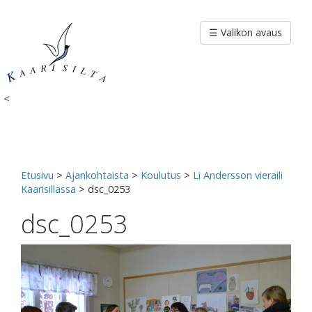
Siirry
sisältöön
☰ Valikon avaus
<
Etusivu
>
Ajankohtaista
>
Koulutus
>
Li Andersson vieraili
Kaarisillassa
>
dsc_0253
dsc_0253