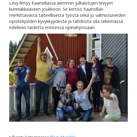
Levy liittyy Kaarisillassa aiemmin julkaistujen levyjen
kunniakkaaseen joukkoon. Se kertoo Kaarisillan
merkittävästä taiteellisesta työstä sekä jo valmistuneiden
opiskelijoiden kyvykkyydestä ja tahdosta olla tekemässä
edelleen taidetta entisessä opinahjossaan.