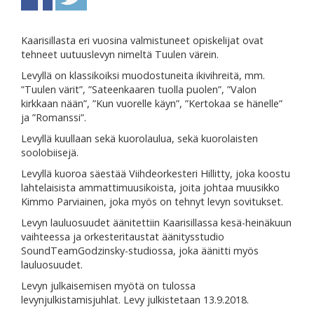
Kaarisillasta eri vuosina valmistuneet opiskelijat ovat
tehneet uutuuslevyn nimeltä Tuulen värein.
Levyllä on klassikoiksi muodostuneita ikivihreitä, mm.
”Tuulen värit”, ”Sateenkaaren tuolla puolen”, ”Valon
kirkkaan nään”, ”Kun vuorelle käyn”, ”Kertokaa se hänelle”
ja ”Romanssi”.
Levyllä kuullaan sekä kuorolaulua, sekä kuorolaisten
soolobiisejä.
Levyllä kuoroa säestää Viihdeorkesteri Hillitty, joka koostu
lahtelaisista ammattimuusikoista, joita johtaa muusikko
Kimmo Parviainen, joka myös on tehnyt levyn sovitukset.
Levyn lauluosuudet äänitettiin Kaarisillassa kesä-heinäkuun
vaihteessa ja orkesteritaustat äänitysstudio
SoundTeamGodzinsky-studiossa, joka äänitti myös
lauluosuudet.
Levyn julkaisemisen myötä on tulossa
levynjulkistamisjuhlat. Levy julkistetaan 13.9.2018.