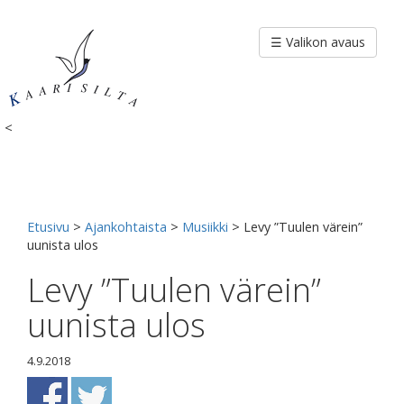
Siirry
sisältöön
☰ Valikon avaus
<
Etusivu
>
Ajankohtaista
>
Musiikki
>
Levy ”Tuulen värein”
uunista ulos
Levy ”Tuulen värein”
uunista ulos
4.9.2018