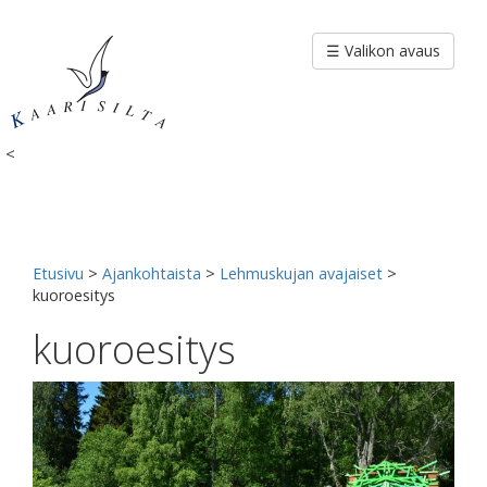
Siirry
sisältöön
☰ Valikon avaus
<
Etusivu
>
Ajankohtaista
>
Lehmuskujan avajaiset
>
kuoroesitys
kuoroesitys