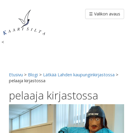
Siirry
sisältöön
☰ Valikon avaus
<
Etusivu
>
Blogi
>
Lätkää Lahden kaupunginkirjastossa
>
pelaaja kirjastossa
pelaaja kirjastossa