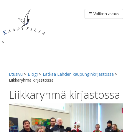
Siirry
sisältöön
☰ Valikon avaus
<
Etusivu
>
Blogi
>
Lätkää Lahden kaupunginkirjastossa
>
Liikkaryhmä kirjastossa
Liikkaryhmä kirjastossa