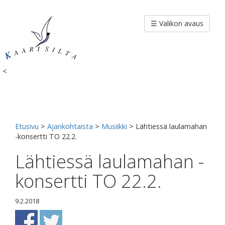
Siirry
sisältöön
☰ Valikon avaus
<
Etusivu
>
Ajankohtaista
>
Musiikki
>
Lähtiessä laulamahan
-konsertti TO 22.2.
Lähtiessä laulamahan -
konsertti TO 22.2.
9.2.2018