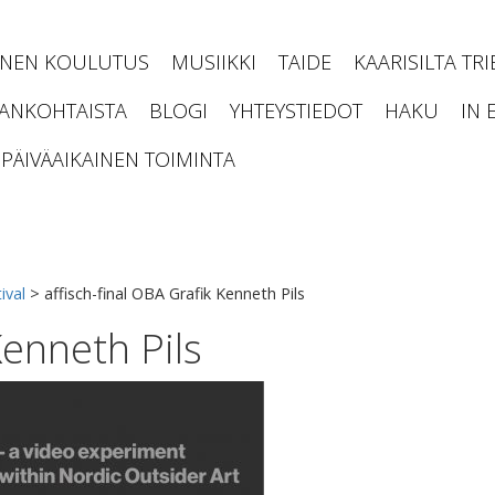
INEN KOULUTUS
MUSIIKKI
TAIDE
KAARISILTA TR
JANKOHTAISTA
BLOGI
YHTEYSTIEDOT
HAKU
IN 
PÄIVÄAIKAINEN TOIMINTA
ival
>
affisch-final OBA Grafik Kenneth Pils
Kenneth Pils