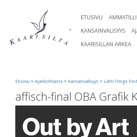
Siirry
sisältöön
ETUSIVU
AMMATILL
<
KANSAINVÄLISYYS
A
KAARISILLAN ARKEA
Etusivu
>
Ajankohtaista
>
Kansainvälisyys
>
Lahti Fringe Fest
affisch-final OBA Grafik 