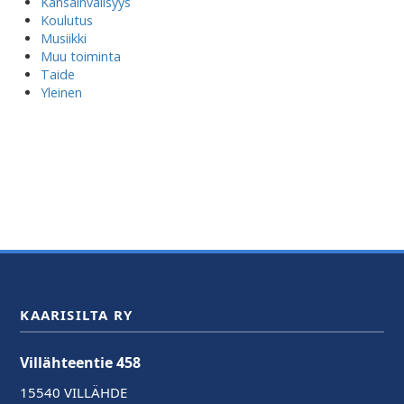
Kansainvälisyys
Koulutus
Musiikki
Muu toiminta
Taide
Yleinen
KAARISILTA RY
Villähteentie 458
15540 VILLÄHDE