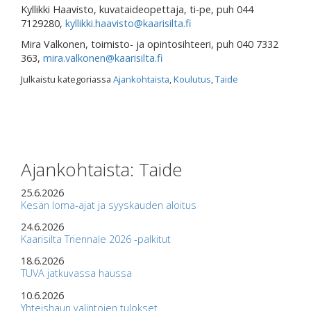
Kyllikki Haavisto, kuvataideopettaja, ti-pe, puh 044
7129280,
kyllikki.haavisto@kaarisilta.fi
Mira Valkonen, toimisto- ja opintosihteeri, puh 040 7332
363,
mira.valkonen@kaarisilta.fi
Julkaistu kategoriassa
Ajankohtaista
,
Koulutus
,
Taide
Ajankohtaista: Taide
25.6.2026
Kesän loma-ajat ja syyskauden aloitus
24.6.2026
Kaarisilta Triennale 2026 -palkitut
18.6.2026
TUVA jatkuvassa haussa
10.6.2026
Yhteishaun valintojen tulokset