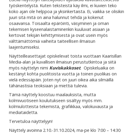
työskentelystä. Kuten teksteistä käy ilmi, ei kuvien teko
koko ajan ole helppoa ja yksinkertaista. Ei, vaikka se olisikin
juuri sitä mitä on aina halunnut tehdä ja kokenut
osaavansa. Toisaalta epäröinti, väsyminen ja oman
tekemisen kyseenalaistaminenkin kuuluvat asiaan ja
kertovat tekijän kehittymisestä ja ovat usein myös
välttämättömiä vaiheita taiteellisen ilmaisun
laajentumiseksi.
Näytteilleasettajat opiskelevat toista vuottaan Kaarisillan
Media-alan ja kuvallisen ilmaisun perustutkintoa ja siitä
myös näyttelyn nimi
Kuviskakkoset
. Opiskeluaika on
kestänyt kohta puolitoista vuotta ja toinen puolikas on
vielä edessäpäin. Joten nyt on juuri oikea aika silmäillä
tähänastisia teoksiaan ja miettiä tulevia.
Tämä näyttely koostuu maalauksista, mutta
kolmivuotiseen koulutukseen sisältyy myös mm.
kolmiulotteista tekemistä, grafiikkaa, valokuvausta ja
mediataidetta.
Tervetuloa näyttelyyn!
Näyttely avoinna 2.10.-31.10.2024, ma-pe klo 7:00 – 14:30