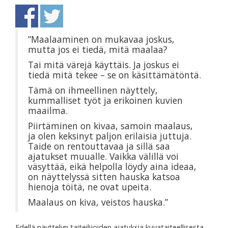
”Maalaaminen on mukavaa joskus,
mutta jos ei tiedä, mitä maalaa?
Tai mitä värejä käyttäis. Ja joskus ei
tiedä mitä tekee – se on käsittämätöntä.
Tämä on ihmeellinen näyttely,
kummalliset työt ja erikoinen kuvien
maailma.
Piirtäminen on kivaa, samoin maalaus,
ja olen keksinyt paljon erilaisia juttuja.
Taide on rentouttavaa ja sillä saa
ajatukset muualle. Vaikka välillä voi
väsyttää, eikä helpolla löydy aina ideaa,
on näyttelyssä sitten hauska katsoa
hienoja töitä, ne ovat upeita.
Maalaus on kiva, veistos hauska.”
Edellä näyttelyn taiteilijoiden ajatuksia kuvataiteellisesta