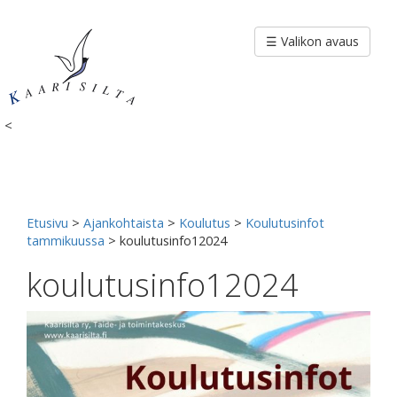
Siirry
sisältöön
☰ Valikon avaus
<
Etusivu
>
Ajankohtaista
>
Koulutus
>
Koulutusinfot
tammikuussa
>
koulutusinfo12024
koulutusinfo12024