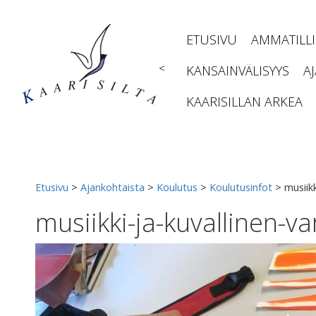
Siirry
sisältöön
ETUSIVU
AMMATILL
<
KANSAINVÄLISYYS
A
KAARISILLAN ARKEA
Etusivu
>
Ajankohtaista
>
Koulutus
>
Koulutusinfot
>
musiik
musiikki-ja-kuvallinen-v