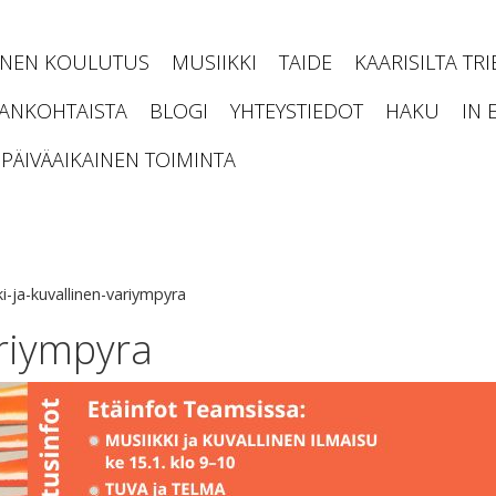
INEN KOULUTUS
MUSIIKKI
TAIDE
KAARISILTA TR
JANKOHTAISTA
BLOGI
YHTEYSTIEDOT
HAKU
IN 
PÄIVÄAIKAINEN TOIMINTA
ki-ja-kuvallinen-variympyra
ariympyra