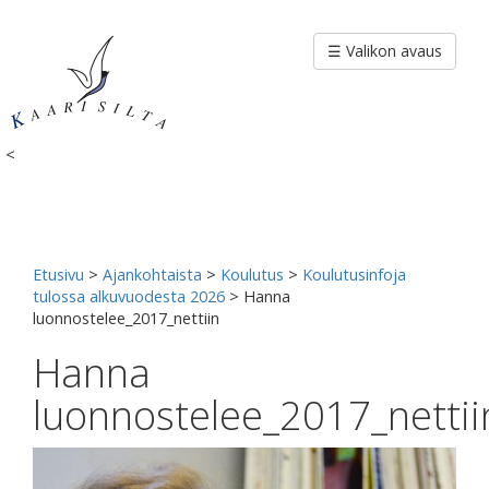
Siirry
sisältöön
☰ Valikon avaus
<
Etusivu
>
Ajankohtaista
>
Koulutus
>
Koulutusinfoja
tulossa alkuvuodesta 2026
>
Hanna
luonnostelee_2017_nettiin
Hanna
luonnostelee_2017_nettii