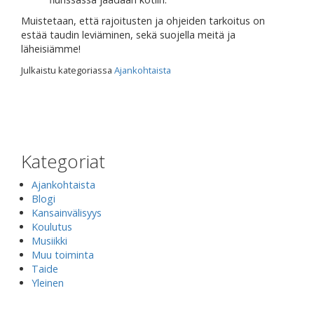
Muistetaan, että rajoitusten ja ohjeiden tarkoitus on
estää taudin leviäminen, sekä suojella meitä ja
läheisiämme!
Julkaistu kategoriassa
Ajankohtaista
Kategoriat
Ajankohtaista
Blogi
Kansainvälisyys
Koulutus
Musiikki
Muu toiminta
Taide
Yleinen