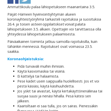
Ammattikoulu palaa lähiopetukseen maanantaina 3.5.
Päijät-Hämeen hyvinvointiyhtymän alueen
koronayhteistyöryhmä tarkasteli rajoituksia ja suosituksia
26.4. ja toisen asteen oppilaitokset voivat palata
lähiopetukseen 3.5. alkaen. Opettajiin voi tarvittaessa olla
yhteydessä lähiopetukseen palaamisesta.
Päiväaikainen toiminta jatkuu samoilla rajoituksilla, kuin
tähänkin mennessä. Rajoitukset ovat voimassa 23.5.
saakka.
Koronaohjeistuksia:
Pidä turvaväli muihin ihmisiin.
Käytä kasvomaskia tai visiiriä.
Ei kättelyä tai halaamista.
Pese kädet usein saippualla huolellisesti. Jos et voi
pestä käsiäsi, käytä käsihuuhdetta.
Jos yskit tai aivastat, käytä kertakäyttönenäliinaa tai
suojaa suusi ja nenäsi hihalla. Pesä kätesi sen
jälkeen.
Kaarisiltaan ei saa tulla, jos on sairas. Pienessäkin
flunssassa jäädään kotiin.