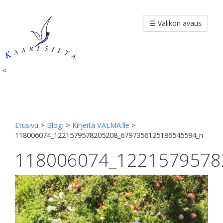
Siirry
sisältöön
☰ Valikon avaus
<
Etusivu
>
Blogi
>
Kirjeitä VALMA:lle
>
118006074_1221579578205208_6797356125186545594_n
118006074_1221579578