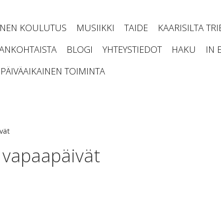
INEN KOULUTUS
MUSIIKKI
TAIDE
KAARISILTA TR
JANKOHTAISTA
BLOGI
YHTEYSTIEDOT
HAKU
IN 
PÄIVÄAIKAINEN TOIMINTA
vät
a vapaapäivät