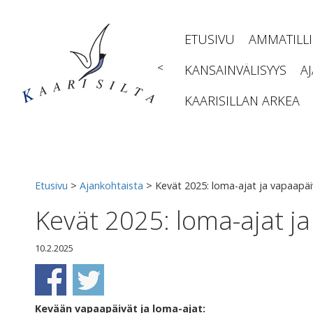
Siirry
sisältöön
ETUSIVU
AMMATILL
<
KANSAINVÄLISYYS
A
KAARISILLAN ARKEA
Etusivu
>
Ajankohtaista
>
Kevät 2025: loma-ajat ja vapaapäi
Kevät 2025: loma-ajat j
10.2.2025
Kevään vapaapäivät ja loma-ajat: