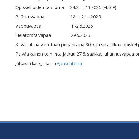
Opiskelijoiden talviloma 24.2. – 2.3.2025 (vko 9)
Pääsiäisvapaa 18. – 21.4.2025
Vappuvapaa 1.-2.5.2025
Helatorstaivapaa 29.5.2025
Kevätjuhlaa vietetään perjantaina 30.5. ja siitä alkaa opiskel
Päiväaikainen toiminta jatkuu 27.6. saakka. Juhannusvapaa on
Julkaistu kategoriassa
Ajankohtaista