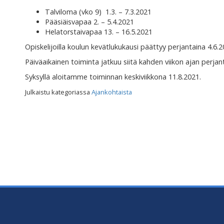
Talviloma (vko 9) 1.3. – 7.3.2021
Pääsiäisvapaa 2. – 5.4.2021
Helatorstaivapaa 13. – 16.5.2021
Opiskelijoilla koulun kevätlukukausi päättyy perjantaina 4.6.2
Päiväaikainen toiminta jatkuu siitä kahden viikon ajan perjan
Syksyllä aloitamme toiminnan keskiviikkona 11.8.2021.
Julkaistu kategoriassa
Ajankohtaista