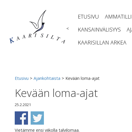
Siirry
sisältöön
ETUSIVU
AMMATILL
<
KANSAINVÄLISYYS
A
KAARISILLAN ARKEA
Etusivu
>
Ajankohtaista
>
Kevään loma-ajat
Kevään loma-ajat
25.2.2021
Vietämme ensi viikolla talvilomaa.