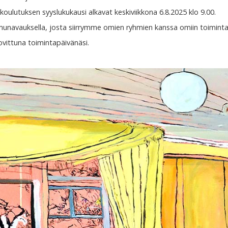
 koulutuksen syyslukukausi alkavat keskiviikkona 6.8.2025 klo 9.00.
munavauksella, josta siirrymme omien ryhmien kanssa omiin toimintat
sovittuna toimintapäivänäsi.