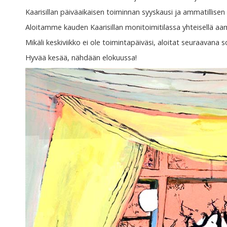
Kaarisillan päiväaikaisen toiminnan syyskausi ja ammatillisen
Aloitamme kauden Kaarisillan monitoimitilassa yhteisellä aa
Mikäli keskiviikko ei ole toimintapäiväsi, aloitat seuraavana 
Hyvää kesää, nähdään elokuussa!