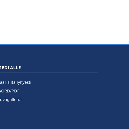
MEDIALLE
aarisilta lyhyesti
WORD/PDF
uvagalleria