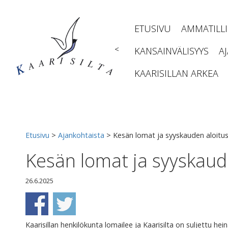
Siirry
sisältöön
ETUSIVU
AMMATILL
<
KANSAINVÄLISYYS
A
KAARISILLAN ARKEA
Etusivu
>
Ajankohtaista
>
Kesän lomat ja syyskauden aloitu
Kesän lomat ja syyskaud
26.6.2025
Kaarisillan henkilökunta lomailee ja Kaarisilta on suljettu he