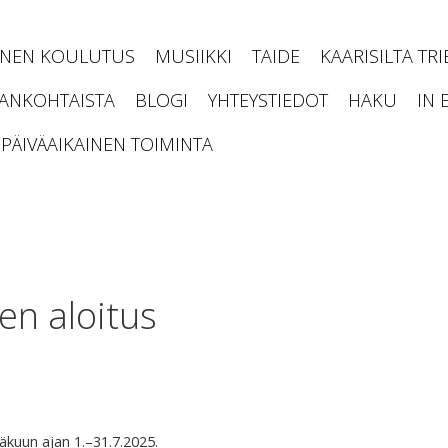
INEN KOULUTUS
MUSIIKKI
TAIDE
KAARISILTA TR
JANKOHTAISTA
BLOGI
YHTEYSTIEDOT
HAKU
IN 
PÄIVÄAIKAINEN TOIMINTA
s
en aloitus
inäkuun ajan 1.–31.7.2025.