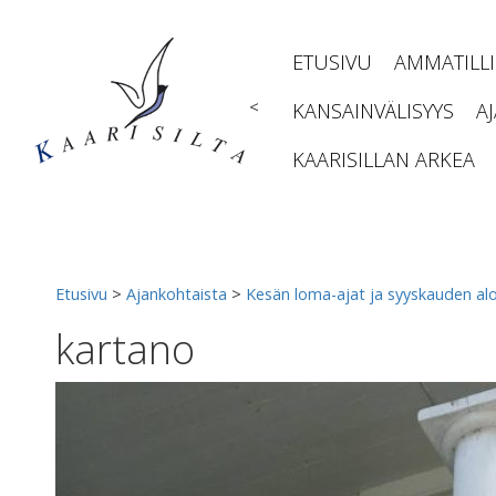
Siirry
sisältöön
ETUSIVU
AMMATILL
<
KANSAINVÄLISYYS
A
KAARISILLAN ARKEA
Etusivu
>
Ajankohtaista
>
Kesän loma-ajat ja syyskauden alo
kartano