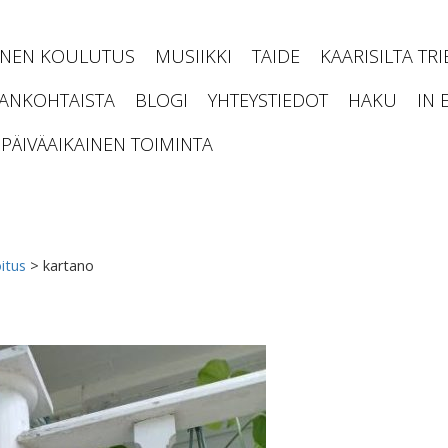
INEN KOULUTUS
MUSIIKKI
TAIDE
KAARISILTA TR
JANKOHTAISTA
BLOGI
YHTEYSTIEDOT
HAKU
IN 
PÄIVÄAIKAINEN TOIMINTA
itus
>
kartano