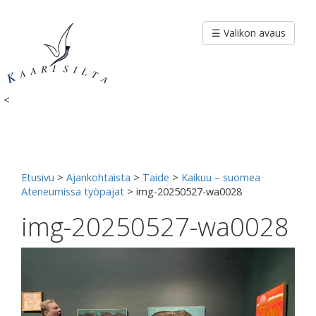
Siirry
sisältöön
☰ Valikon avaus
<
Etusivu
>
Ajankohtaista
>
Taide
>
Kaikuu – suomea
Ateneumissa työpajat
>
img-20250527-wa0028
img-20250527-wa0028