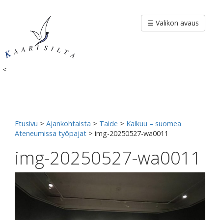
Siirry
sisältöön
☰ Valikon avaus
<
Etusivu
>
Ajankohtaista
>
Taide
>
Kaikuu – suomea
Ateneumissa työpajat
>
img-20250527-wa0011
img-20250527-wa0011